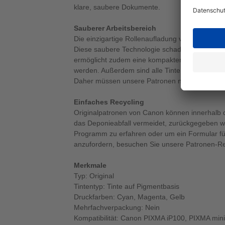
klare, saubere Dokumente.
Sauberer Arbeitsbereich
Die einzigartige Rollenaufladung von Canon sor
Diese saubere Technologie schadet weder Me
ermöglicht zudem eine kompaktere Patrone, weil
werden. Außerdem sind alle Tinten und Patron
Daher müssen unsere Patronen nicht gesondert
Einfaches Recycling
Originalpatronen von Canon können innerhalb
das Deponieabfall vermeidet, zurückgegeben 
Programm zu erfahren oder um ein Formular fü
anzufordern, besuchen Sie unsere Patronen-Re
Merkmale
Typ: Original
Tintentyp: Tinte auf Pigmentbasis
Druckfarben: Cyan, Magenta, Gelb
Mehrfachverpackung: Nein
Kompatibilität: Canon PIXMA iP100, PIXMA min