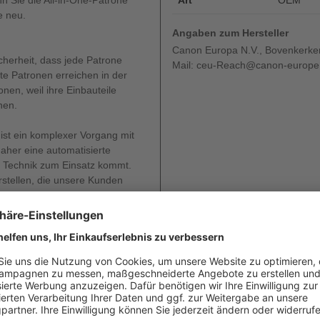
nn Sie die All-in-One-Patrone
Art
OEM
e neu.
Angaben zum Hersteller
Canon Europa N.V., Bovenkerke
cherheit, dass jede Patrone
Mail: ceu-Reach@canon-europe
te Patronen erreichen in der
en, weil ihre Einbauteile
nen.
ist ein komplexer Vorgang mit
aher eine automatisierte
e Technik zum Einsatz kommt.
erstellen, die unsere Kunden
er empfindlichsten
non Patronen stellen sicher,
onerreste ansammeln. So
 Hintergründe sowie
l Canon Toner garantiert die
 Ergebnis sind durchgängig