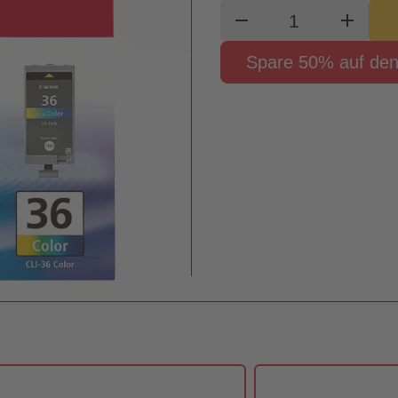
Produkt Waren
remove
add
Spare 50% auf den 