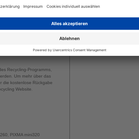
gt für ozonfreies Drucken.
nsch noch Umwelt und
 weniger Teile benötigt
en von Canon ungefährlich.
 entsorgt werden.
 des Recycling-Programms,
werden. Um mehr über das
r die kostenlose Rückgabe
cycling Website.
i260, PIXMA mini320