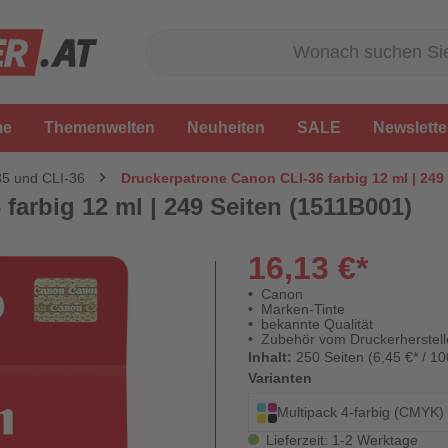
me
Themenwelten
Neuheiten
SALE
Newslette
35 und CLI-36
Druckerpatrone Canon CLI-36 farbig 12 ml | 249
farbig 12 ml | 249 Seiten (1511B001)
16,13 €*
Canon
Marken-Tinte
bekannte Qualität
Zubehör vom Druckerherstell
Inhalt:
250 Seiten (6,45 €* / 10
Varianten
Multipack 4-farbig (CMYK)
Lieferzeit: 1-2 Werktage