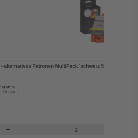
 alternatives Patronen MultiPack 'schwarz 9 ml | 200 Seiten +
t
garantie
 Original!
Produkt Warenkorb Meng
remove