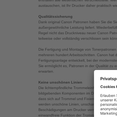
enthalten alle wesentlichen Verschleißteile. We
austauschen, ist Ihr Drucker daher praktisch wi
Qualitätssicherung
Dank original Canon Patronen haben Sie die Si
außergewöhnliche Leistung liefert. Wiederbefüll
Regel nicht das Druckniveau neuer Canon Patron
teilweise oder vollständig verschlissen sein kön
Die Fertigung und Montage von Tonerpatronen 
mehreren hundert Arbeitsschritten. Canon hat d
Fertigungsanlage entwickelt, bei der modernst
Sie ermöglicht es, Patronen in der Qualität zu 
erwarten.
Keine unschönen Linien
Die lichtempfindliche Trommeleinheit ist eine d
bildgebenden Komponenten im Drucker. Neue Ca
dass sich auf Trommel und Fixierrolle keine T
werden unschöne Linien, unscharfe oder graue
Beschädigungen am Drucker vermieden. Origina
einwandfreie Funktion der Trommeleinheit. Das