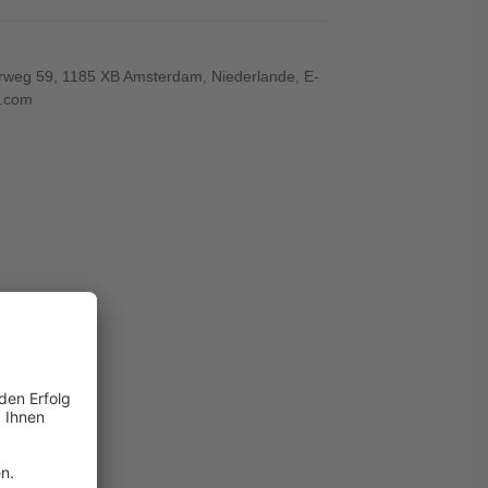
rweg 59, 1185 XB Amsterdam, Niederlande, E-
.com