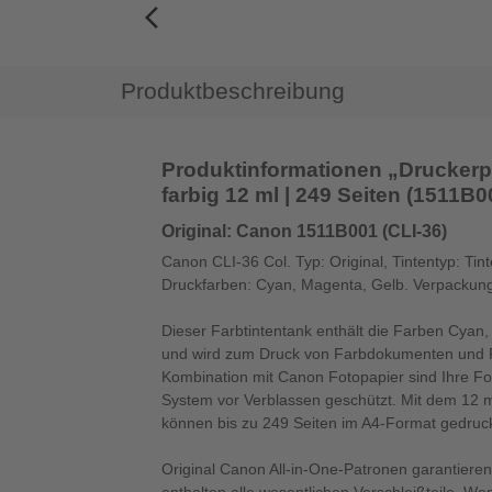
arrow_back_ios_new
Produktbeschreibung
Produktinformationen „Druckerp
farbig 12 ml | 249 Seiten (1511B0
Original: Canon 1511B001 (CLI-36)
Canon CLI-36 Col. Typ: Original, Tintentyp: Tin
Druckfarben: Cyan, Magenta, Gelb. Verpackung
Dieser Farbtintentank enthält die Farben Cya
und wird zum Druck von Farbdokumenten und F
Kombination mit Canon Fotopapier sind Ihre 
System vor Verblassen geschützt. Mit dem 12 m
können bis zu 249 Seiten im A4-Format gedruc
Original Canon All-in-One-Patronen garantieren