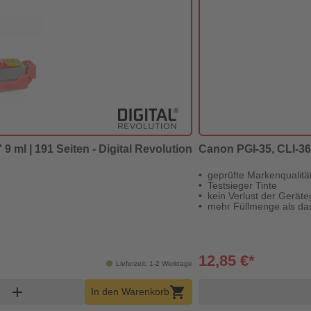
9 ml | 191 Seiten - Digital Revolution
Canon PGI-35, CLI-36 -
geprüfte Markenqualitä
Testsieger Tinte
kein Verlust der Geräte
mehr Füllmenge als das
12,85 €*
Lieferzeit: 1-2 Werktage
korb Menge
add
shopping_cart
In den Warenkorb