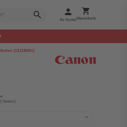
shopping_cart
person
search
Warenkorb
Ihr Konto
r
 Seiten (1511B001)
er
0 Seiten)