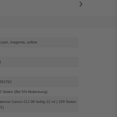
arrow_forward_ios
 cyan, magenta, yellow
1
391762
50 Seiten (Bei 5% Abdeckung)
atrone Canon CLI-36 farbig 12 ml | 249 Seiten
1)