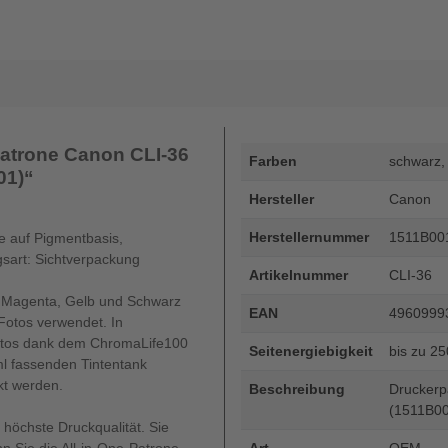
atrone Canon CLI-36
Farben
schwarz,
01)“
Hersteller
Canon
Herstellernummer
1511B00
te auf Pigmentbasis,
sart: Sichtverpackung
Artikelnummer
CLI-36
n, Magenta, Gelb und Schwarz
EAN
4960999
otos verwendet. In
Fotos dank dem ChromaLife100
Seitenergiebigkeit
bis zu 2
l fassenden Tintentank
kt werden.
Beschreibung
Druckerp
(1511B00
 höchste Druckqualität. Sie