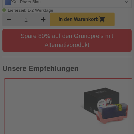
XXL Photo Blau
Lieferzeit: 1-2 Werktage
Produkt Warenkorb Menge
remove
add
shopping_cart
In den Warenkorb
Spare 80% auf den Grundpreis mit
Alternativprodukt
Unsere Empfehlungen