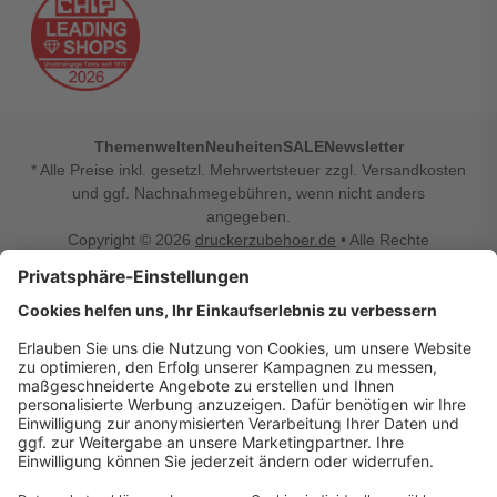
Themenwelten
Neuheiten
SALE
Newsletter
* Alle Preise inkl. gesetzl. Mehrwertsteuer zzgl. Versandkosten
und ggf. Nachnahmegebühren, wenn nicht anders
angegeben.
Copyright © 2026
druckerzubehoer.de
• Alle Rechte
vorbehalten •
Impressum
•
Widerrufsbelehrung
Vertrag widerrufen
Druckerzubehoer.de – preiswerte Qualität für Ihr Office
Sie sind auf der Suche nach dem passenden Druckerzubehör
oder Zubehör für das Büro, den Computer oder Ihr
Smartphone? Dann sind Sie bei Druckerzubehoer.de genau
richtig! Unser breites Sortiment bietet unter anderem Tinte
und Toner für alle gängigen Druckermodelle – großer sowie
kleiner Hersteller. Zugleich sind wir Ihr Online Fachhandel für
allerlei Elektro- und Bürozubehör. Sie möchten Ihr Büro