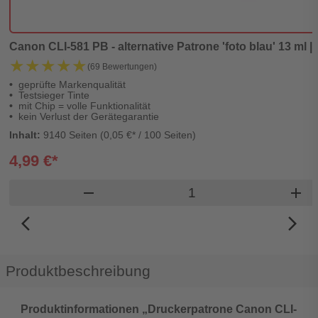
Canon CLI-581 PB - alternative Patrone 'foto blau' 13 ml | 
★★★★★
★★★★★
(69 Bewertungen)
geprüfte Markenqualität
Testsieger Tinte
mit Chip = volle Funktionalität
kein Verlust der Gerätegarantie
Inhalt:
9140 Seiten (0,05 €* / 100 Seiten)
4,99 €*
Produkt Warenkorb M
remove
add
arrow_back_ios_new
arrow_forward_ios
Produktbeschreibung
Produktinformationen „Druckerpatrone Canon CLI-