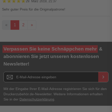
★★★★★
★★★★★
29. März 2019, 21:37
Sehr guter Preis für die Originalpatrone!
«
1
2
»
Ihre Bewertung**
Verpassen Sie keine Schnäppchen mehr
&
★
★
★
★
★
abonnieren Sie jetzt unseren kostenlosen
Newsletter!
Titel**
E-Mail-Adresse
Newsletter E-Mail Adresse
keyboard_arrow_right
Ihre Erfahrungen**
Ihr Passwort
Mit der Eingabe Ihrer E-Mail-Adresse registrieren Sie sich für den
Druckerzubehör.de-Newsletter. Weitere Informationen erhalten
Sie in der
Datenschutzerklärung
.
Ich habe mein Passwort vergessen.