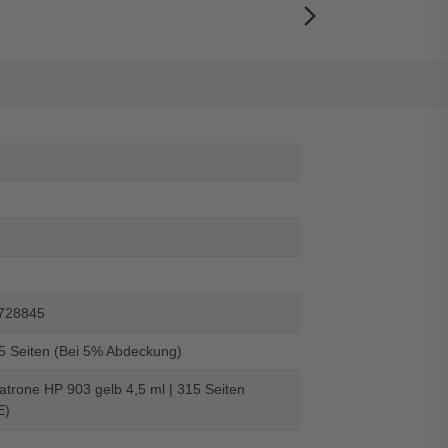
arrow_forward_ios
728845
15 Seiten (Bei 5% Abdeckung)
trone HP 903 gelb 4,5 ml | 315 Seiten
E)