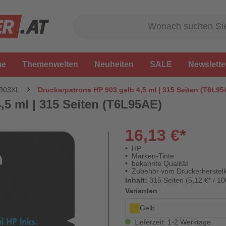
me
Themenwelten
Neuheiten
SALE
Newslette
 903XL
Druckerpatrone HP 903 gelb 4,5 ml | 315 Seiten (T6L95
,5 ml | 315 Seiten (T6L95AE)
16,13 €*
HP
Marken-Tinte
bekannte Qualität
Zubehör vom Druckerherstell
Inhalt:
315 Seiten (5,12 €* / 10
Varianten
Gelb
Lieferzeit: 1-2 Werktage