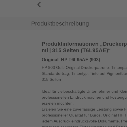
arrow_back_ios_new
Produktbeschreibung
Produktinformationen „Druckerp
ml | 315 Seiten (T6L95AE)“
Original: HP T6L95AE (903)
HP 903 Gelb Original Druckerpatrone. Tintenpa
Standardertrag, Tintentyp: Tinte auf Pigmentbas
315 Seiten
Ideal für vielbeschäftigte Unternehmer und Kle
professionellen Eindruck machen und kostengü
erzielen möchten.
Erzielen Sie eine zuverlässige Leistung sowie 
professioneller Qualität für Büros. Original HP T
jedem Ausdruck eindrucksvolle Dokumente. Pre