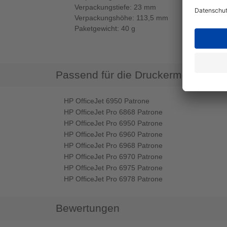
Verpackungstiefe: 23 mm
Verpackungshöhe: 113,5 mm
Paketgewicht: 40 g
Passend für die Druckermodelle
HP OfficeJet 6950 Patrone
HP OfficeJet Pro 6868 Patrone
HP OfficeJet Pro 6950 Patrone
HP OfficeJet Pro 6960 Patrone
HP OfficeJet Pro 6968 Patrone
HP OfficeJet Pro 6970 Patrone
HP OfficeJet Pro 6975 Patrone
HP OfficeJet Pro 6978 Patrone
Bewertungen