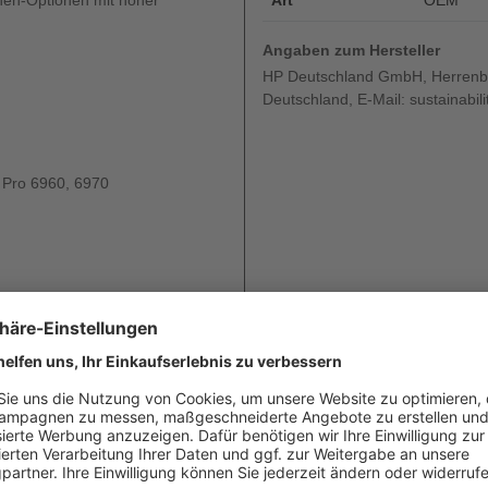
nen-Optionen mit hoher
Art
OEM
Angaben zum Hersteller
HP Deutschland GmbH, Herrenbe
Deutschland, E-Mail: sustainabi
t Pro 6960, 6970