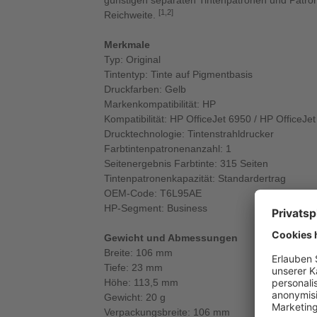
günstigen separaten Tintenpatronen und Patro
[1,2]
Reichweite.
Merkmale
Typ: Original
Tintentyp: Tinte auf Pigmentbasis
Druckfarben: Gelb
Markenkompatibilität: HP
Kompatibilität: HP OfficeJet 6950 / HP OfficeJe
Drucktechnologie: Tintenstrahldrucker
Farbtintenpatronenanzahl: 1
Seitenergebnis Farbtinte: 315 Seiten
Tintenpatronenkapazität: Standardertrag
OEM-Code: T6L95AE
HP-Segment: Business
Gewicht und Abmessungen
Breite: 106 mm
Tiefe: 23 mm
Höhe: 113,5 mm
Gewicht: 20 g
Verpackungsbreite: 106 mm