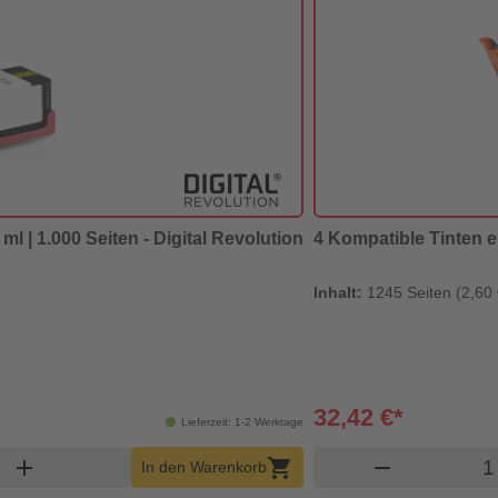
ml | 1.000 Seiten - Digital Revolution
4 Kompatible Tinten 
Inhalt:
1245 Seiten (2,60 
32,42 €*
Lieferzeit: 1-2 Werktage
korb Menge
Prod
add
shopping_cart
remove
In den Warenkorb