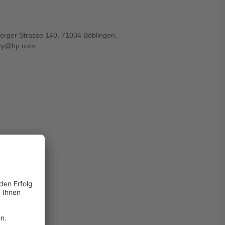
rger Strasse 140, 71034 Böblingen,
lity@hp.com