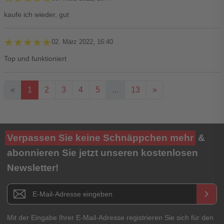
kaufe ich wieder, gut
★★★★★
★★★★★
02. März 2022, 16:40
Top und funktioniert
«
1
2
3
4
5
...
13
»
Ihre Bewertung**
Verpassen Sie keine Schnäppchen mehr
&
★
★
★
★
★
abonnieren Sie jetzt unseren kostenlosen
Newsletter!
Titel**
E-Mail-Adresse
Newsletter E-Mail Adresse
keyboard_arrow_right
Ihre Erfahrungen**
Ihr Passwort
Mit der Eingabe Ihrer E-Mail-Adresse registrieren Sie sich für den