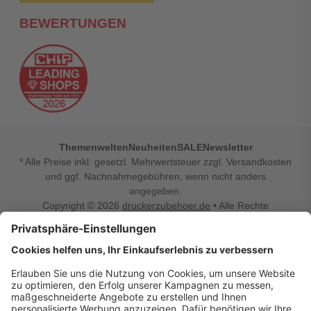
BEWERTUNGEN
Themenwelten
Neuheiten
SALE
Newsletter
* Alle Preise inkl. gesetzl. Mehrwertsteuer zzgl. Versandkosten
und ggf. Nachnahmegebühren, wenn nicht anders
angegeben.
Copyright © 2026
druckerzubehoer.de
• Alle Rechte
vorbehalten •
Impressum
•
Widerrufsbelehrung
Vertrag widerrufen
Druckerzubehoer.de – preiswerte Qualität für Ihr Office
Sie sind auf der Suche nach dem passenden Druckerzubehör
oder Zubehör für das Büro, den Computer oder Ihr
Smartphone? Dann sind Sie bei Druckerzubehoer.de genau