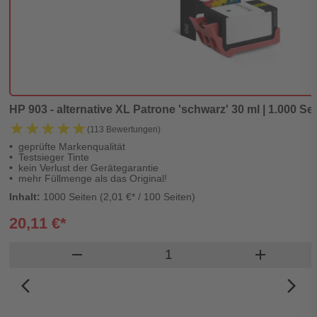
HP 903 - alternative XL Patrone 'schwarz' 30 ml | 1.000 Sei
★★★★★
★★★★★
(113 Bewertungen)
geprüfte Markenqualität
Testsieger Tinte
kein Verlust der Gerätegarantie
mehr Füllmenge als das Original!
Inhalt:
1000 Seiten (2,01 €* / 100 Seiten)
20,11 €*
Produkt Warenkorb Meng
remove
add
arrow_back_ios_new
arrow_forward_ios