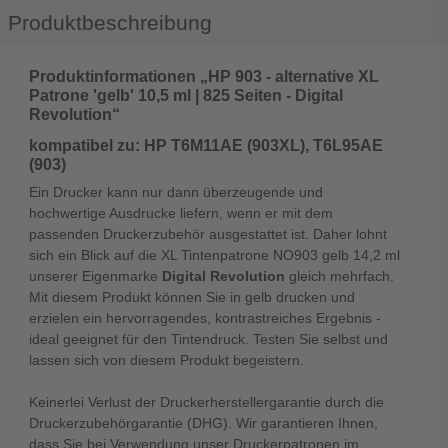
Produktbeschreibung
Produktinformationen „HP 903 - alternative XL
Patrone 'gelb' 10,5 ml | 825 Seiten - Digital
Revolution“
kompatibel zu: HP T6M11AE (903XL), T6L95AE
(903)
Ein Drucker kann nur dann überzeugende und
hochwertige Ausdrucke liefern, wenn er mit dem
passenden Druckerzubehör ausgestattet ist. Daher lohnt
sich ein Blick auf die XL Tintenpatrone NO903 gelb 14,2 ml
unserer Eigenmarke
Digital Revolution
gleich mehrfach.
Mit diesem Produkt können Sie in gelb drucken und
erzielen ein hervorragendes, kontrastreiches Ergebnis -
ideal geeignet für den Tintendruck. Testen Sie selbst und
lassen sich von diesem Produkt begeistern.
Keinerlei Verlust der Druckerherstellergarantie durch die
Druckerzubehörgarantie (DHG). Wir garantieren Ihnen,
dass Sie bei Verwendung unser Druckerpatronen im