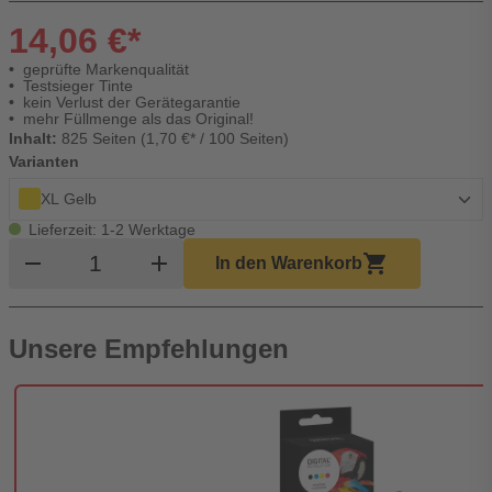
14,06 €*
geprüfte Markenqualität
Testsieger Tinte
kein Verlust der Gerätegarantie
mehr Füllmenge als das Original!
Inhalt:
825 Seiten (1,70 €* / 100 Seiten)
Varianten
XL Gelb
Lieferzeit: 1-2 Werktage
Produkt Warenkorb Menge
remove
add
shopping_cart
In den Warenkorb
Unsere Empfehlungen