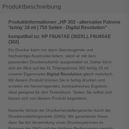
Produktbeschreibung
Produktinformationen „HP 302 - alternative Patrone
'farbig' 18 ml | 750 Seiten - Digital Revolution“
kompatibel zu: HP F6U67AE (302XL), F6U65AE
(302)
Ein Drucker kann nur dann überzeugende und
hochwertige Ausdrucke liefern, wenn er mit dem
passenden Druckerzubehör ausgestattet ist. Daher lohnt
sich ein Blick auf die XL Tintenpatrone 302 farbig 18 ml
unserer Eigenmarke
Digital Revolution
gleich mehrfach.
Mit diesem Produkt können Sie in farbig drucken und
erzielen ein hervorragendes, kontrastreiches Ergebnis -
ideal geeignet für den Tintendruck. Testen Sie selbst und
lassen sich von diesem Produkt begeistern.
Keinerlei Verlust der Druckerherstellergarantie durch die
Druckerzubehörgarantie (DHG). Wir garantieren Ihnen,
dass Sie bei Verwendung unser Druckerpatronen im
Rahmen der DHG und der dortigen Bedingungen niemals