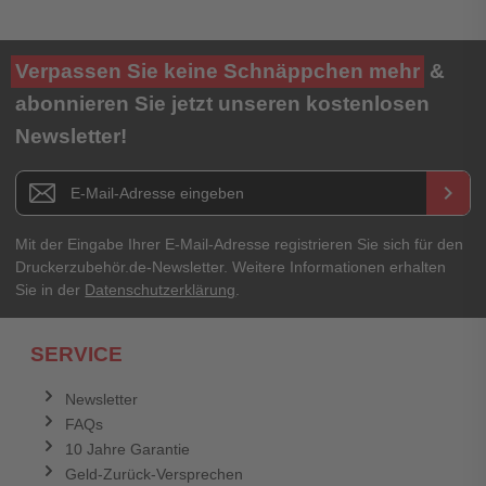
Ihre Bewertung**
Verpassen Sie keine Schnäppchen mehr
&
★
★
★
★
★
abonnieren Sie jetzt unseren kostenlosen
Newsletter!
Titel**
E-Mail-Adresse
Newsletter E-Mail Adresse
keyboard_arrow_right
Ihre Erfahrungen**
Ihr Passwort
Mit der Eingabe Ihrer E-Mail-Adresse registrieren Sie sich für den
Druckerzubehör.de-Newsletter. Weitere Informationen erhalten
Sie in der
Datenschutzerklärung
.
Ich habe mein Passwort vergessen.
SERVICE
Anmelden
Abbrechen
Newsletter
FAQs
Abbrechen
Bewertung abschicken
10 Jahre Garantie
Geld-Zurück-Versprechen