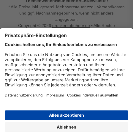
Themenwelten
Neuheiten
SALE
Newsletter
* Alle Preise inkl. gesetzl. Mehrwertsteuer zzgl. Versandkosten
und ggf. Nachnahmegebühren, wenn nicht anders
angegeben.
Copyright © 2026
druckerzubehoer.de
• Alle Rechte
vorbehalten •
Impressum
•
Widerrufsbelehrung
Vertrag widerrufen
Druckerzubehoer.de – preiswerte Qualität für Ihr Office
Sie sind auf der Suche nach dem passenden Druckerzubehör
oder Zubehör für das Büro, den Computer oder Ihr
Smartphone? Dann sind Sie bei Druckerzubehoer.de genau
richtig! Unser breites Sortiment bietet unter anderem Tinte
und Toner für alle gängigen Druckermodelle – großer sowie
kleiner Hersteller. Zugleich sind wir Ihr Online Fachhandel für
allerlei Elektro- und Bürozubehör. Sie möchten Ihr Büro
einrichten, die Werkstatt ausstatten oder den Alltag mit
kleinen Highlights aufpeppen? Neben Bürobedarf und allem,
was Ihren Arbeitsplatz noch komfortabler macht, finden Sie
bei uns auch Bastelspaß, Schulbedarf, Beleuchtung,
Autozubehör, Freizeit- und Küchengadgets sowie vieles mehr
für die ganze Familie. Entdecken Sie günstige Angebote und