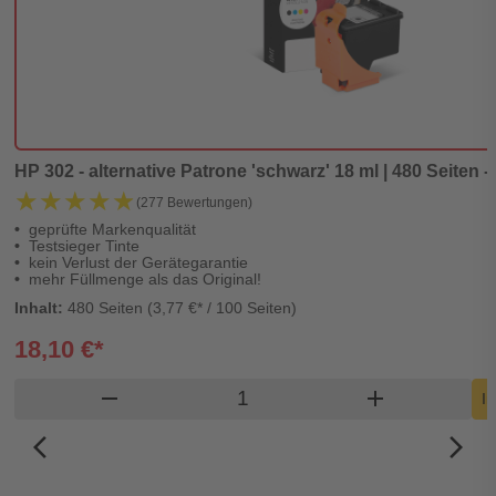
HP 302 - alternative Patrone 'schwarz' 18 ml | 480 Seiten -
★★★★★
★★★★★
(277 Bewertungen)
geprüfte Markenqualität
Testsieger Tinte
kein Verlust der Gerätegarantie
mehr Füllmenge als das Original!
Inhalt:
480 Seiten (3,77 €* / 100 Seiten)
18,10 €*
Produkt Warenkorb Menge
remove
add
I
arrow_back_ios_new
arrow_forward_ios