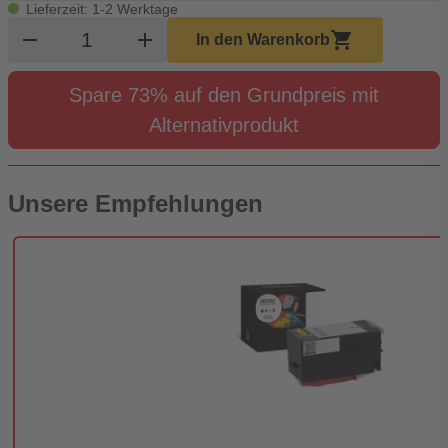
Lieferzeit: 1-2 Werktage
Produkt Warenkorb Menge
remove
add
shopping_cart
In den Warenkorb
Spare 73% auf den Grundpreis mit
Alternativprodukt
Unsere Empfehlungen