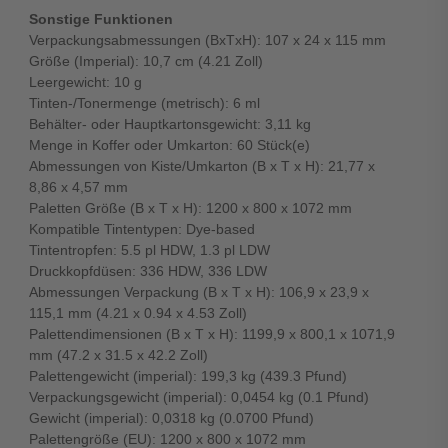
Sonstige Funktionen
Verpackungsabmessungen (BxTxH): 107 x 24 x 115 mm
Größe (Imperial): 10,7 cm (4.21 Zoll)
Leergewicht: 10 g
Tinten-/Tonermenge (metrisch): 6 ml
Behälter- oder Hauptkartonsgewicht: 3,11 kg
Menge in Koffer oder Umkarton: 60 Stück(e)
Abmessungen von Kiste/Umkarton (B x T x H): 21,77 x
8,86 x 4,57 mm
Paletten Größe (B x T x H): 1200 x 800 x 1072 mm
Kompatible Tintentypen: Dye-based
Tintentropfen: 5.5 pl HDW, 1.3 pl LDW
Druckkopfdüsen: 336 HDW, 336 LDW
Abmessungen Verpackung (B x T x H): 106,9 x 23,9 x
115,1 mm (4.21 x 0.94 x 4.53 Zoll)
Palettendimensionen (B x T x H): 1199,9 x 800,1 x 1071,9
mm (47.2 x 31.5 x 42.2 Zoll)
Palettengewicht (imperial): 199,3 kg (439.3 Pfund)
Verpackungsgewicht (imperial): 0,0454 kg (0.1 Pfund)
Gewicht (imperial): 0,0318 kg (0.0700 Pfund)
Palettengröße (EU): 1200 x 800 x 1072 mm