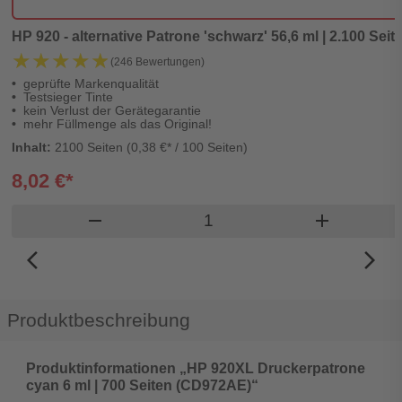
HP 920 - alternative Patrone 'schwarz' 56,6 ml | 2.100 Seite
★★★★★
★★★★★
(246 Bewertungen)
geprüfte Markenqualität
Testsieger Tinte
kein Verlust der Gerätegarantie
mehr Füllmenge als das Original!
Inhalt:
2100 Seiten (0,38 €* / 100 Seiten)
8,02 €*
Produkt Warenkorb Menge
remove
add
arrow_back_ios_new
arrow_forward_ios
Produktbeschreibung
Produktinformationen „HP 920XL Druckerpatrone
cyan 6 ml | 700 Seiten (CD972AE)“