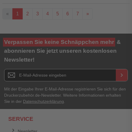
«
1
2
3
4
5
6
7
»
Ihre Bewertung**
Verpassen Sie keine Schnäppchen mehr
&
★
★
★
★
★
abonnieren Sie jetzt unseren kostenlosen
Newsletter!
Titel**
E-Mail-Adresse
Newsletter E-Mail Adresse
keyboard_arrow_right
Ihre Erfahrungen**
Ihr Passwort
Mit der Eingabe Ihrer E-Mail-Adresse registrieren Sie sich für den
Druckerzubehör.de-Newsletter. Weitere Informationen erhalten
Sie in der
Datenschutzerklärung
.
Ich habe mein Passwort vergessen.
SERVICE
Anmelden
Abbrechen
Newsletter