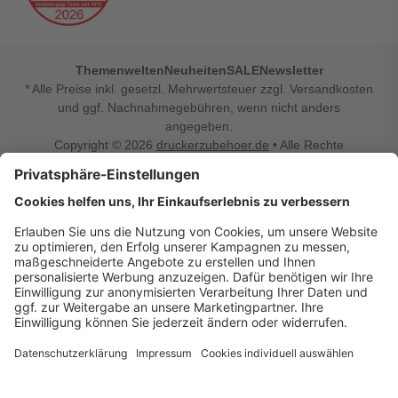
Themenwelten
Neuheiten
SALE
Newsletter
* Alle Preise inkl. gesetzl. Mehrwertsteuer zzgl. Versandkosten
und ggf. Nachnahmegebühren, wenn nicht anders
angegeben.
Copyright © 2026
druckerzubehoer.de
• Alle Rechte
vorbehalten •
Impressum
•
Widerrufsbelehrung
Vertrag widerrufen
Druckerzubehoer.de – preiswerte Qualität für Ihr Office
Sie sind auf der Suche nach dem passenden Druckerzubehör
oder Zubehör für das Büro, den Computer oder Ihr
Smartphone? Dann sind Sie bei Druckerzubehoer.de genau
richtig! Unser breites Sortiment bietet unter anderem Tinte
und Toner für alle gängigen Druckermodelle – großer sowie
kleiner Hersteller. Zugleich sind wir Ihr Online Fachhandel für
allerlei Elektro- und Bürozubehör. Sie möchten Ihr Büro
einrichten, die Werkstatt ausstatten oder den Alltag mit
kleinen Highlights aufpeppen? Neben Bürobedarf und allem,
was Ihren Arbeitsplatz noch komfortabler macht, finden Sie