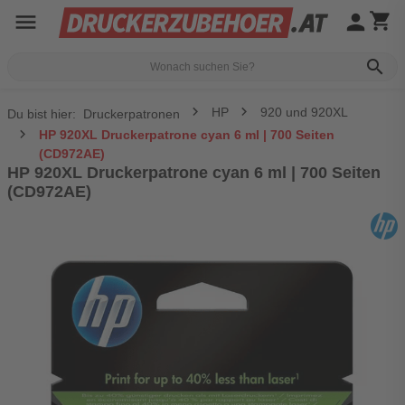
menu
person
shopping_cart
search
HP
920 und 920XL
Du bist hier:
Druckerpatronen
HP 920XL Druckerpatrone cyan 6 ml | 700 Seiten
(CD972AE)
HP 920XL Druckerpatrone cyan 6 ml | 700 Seiten
(CD972AE)