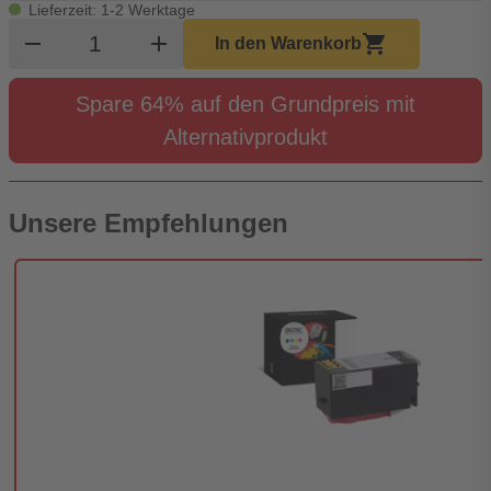
Lieferzeit: 1-2 Werktage
Produkt Warenkorb Menge
remove
add
shopping_cart
In den Warenkorb
Spare 64% auf den Grundpreis mit
Alternativprodukt
Unsere Empfehlungen