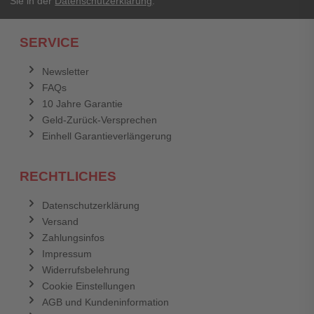
Sie in der
Datenschutzerklärung
.
Ich habe mein Passwort vergessen.
SERVICE
Anmelden
Abbrechen
Newsletter
FAQs
Abbrechen
Bewertung abschicken
10 Jahre Garantie
Geld-Zurück-Versprechen
Einhell Garantieverlängerung
RECHTLICHES
Datenschutzerklärung
Versand
Zahlungsinfos
Impressum
Widerrufsbelehrung
Cookie Einstellungen
AGB und Kundeninformation