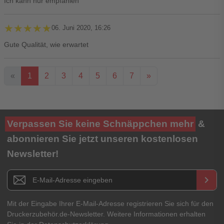
Ich kann nur empfählen
★★★★★
★★★★★
06. Juni 2020, 16:26
Gute Qualität, wie erwartet
«
1
2
3
4
5
6
7
»
Ihre Bewertung**
Verpassen Sie keine Schnäppchen mehr
&
★
★
★
★
★
abonnieren Sie jetzt unseren kostenlosen
Newsletter!
Titel**
E-Mail-Adresse
Newsletter E-Mail Adresse
keyboard_arrow_right
Ihre Erfahrungen**
Ihr Passwort
Mit der Eingabe Ihrer E-Mail-Adresse registrieren Sie sich für den
Druckerzubehör.de-Newsletter. Weitere Informationen erhalten