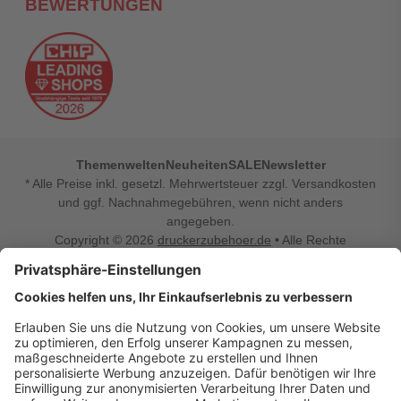
BEWERTUNGEN
Themenwelten
Neuheiten
SALE
Newsletter
* Alle Preise inkl. gesetzl. Mehrwertsteuer zzgl. Versandkosten
und ggf. Nachnahmegebühren, wenn nicht anders
angegeben.
Copyright © 2026
druckerzubehoer.de
• Alle Rechte
vorbehalten •
Impressum
•
Widerrufsbelehrung
Vertrag widerrufen
Druckerzubehoer.de – preiswerte Qualität für Ihr Office
Sie sind auf der Suche nach dem passenden Druckerzubehör
oder Zubehör für das Büro, den Computer oder Ihr
Smartphone? Dann sind Sie bei Druckerzubehoer.de genau
richtig! Unser breites Sortiment bietet unter anderem Tinte
und Toner für alle gängigen Druckermodelle – großer sowie