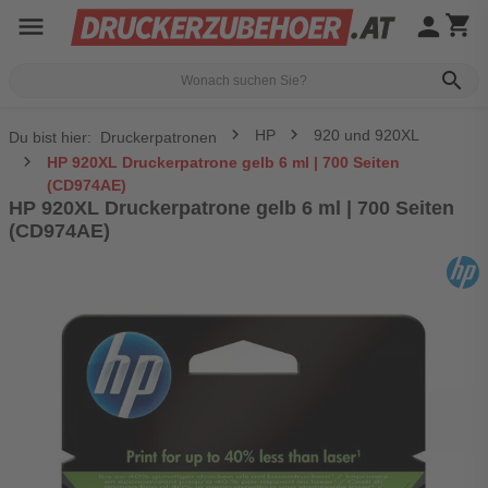
menu
person
shopping_cart
search
HP
920 und 920XL
Du bist hier:
Druckerpatronen
HP 920XL Druckerpatrone gelb 6 ml | 700 Seiten
(CD974AE)
HP 920XL Druckerpatrone gelb 6 ml | 700 Seiten
(CD974AE)