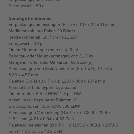
Paketgewicht: 50 g
Sonstige Funktionen
Verpackungsabmessungen (BxTxH): 107 x 24 x 115 mm
Medienanzahl pro Paket: 20 Blätter
Größe (Imperial): 10,7 cm (4.21 Zoll)
Leergewicht: 10 g
Tinten-/Tonermenge (metrisch): 6 ml
Behälter- oder Hauptkartonsgewicht: 3,13 kg
Menge in Koffer oder Umkarton: 60 Stück(e)
Abmessungen von Kiste/Umkarton (B x T x H): 21,77 x
8,86 x 4,57 mm
Paletten Größe (B x T x H): 1200 x 800 x 1072 mm
Kompatible Tintentypen: Dye-based
Tintentropfen: 5.5 pl HDW, 1.3 pl LDW
Anzahl max. stapelbarer Paletten: 2
Druckkopfdüsen: 336 HDW, 336 LDW
Abmessungen Verpackung (B x T x H): 106,9 x 23,9 x
115,1 mm (4.21 x 0.94 x 4.53 Zoll)
Palettendimensionen (B x T x H): 1199,9 x 800,1 x 1071,9
mm (47.2 x 31.5 x 42.2 Zoll)