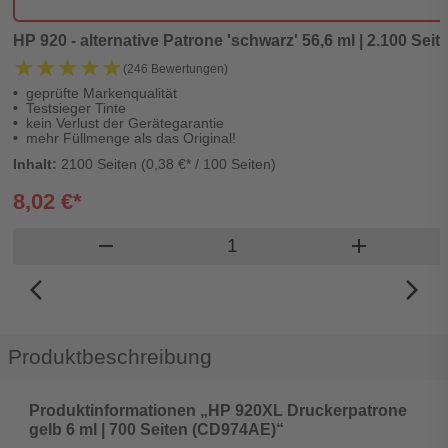
HP 920 - alternative Patrone 'schwarz' 56,6 ml | 2.100 Seite
★★★★★
★★★★★
(246 Bewertungen)
geprüfte Markenqualität
Testsieger Tinte
kein Verlust der Gerätegarantie
mehr Füllmenge als das Original!
Inhalt:
2100 Seiten (0,38 €* / 100 Seiten)
8,02 €*
Produkt Warenkorb Menge
remove
add
arrow_back_ios_new
arrow_forward_ios
Produktbeschreibung
Produktinformationen „HP 920XL Druckerpatrone
gelb 6 ml | 700 Seiten (CD974AE)“