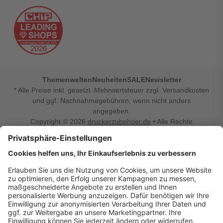
Themenwelten
Neuheiten
SALE
Newsletter
* Alle Preise inkl. gesetzl. Mehrwertsteuer zzgl. Versandkosten
und ggf. Nachnahmegebühren, wenn nicht anders
angegeben.
Copyright © 2026
druckerzubehoer.de
• Alle Rechte
vorbehalten •
Impressum
•
Widerrufsbelehrung
Vertrag widerrufen
Druckerzubehoer.de – preiswerte Qualität für Ihr Office
Sie sind auf der Suche nach dem passenden Druckerzubehör
oder Zubehör für das Büro, den Computer oder Ihr
Smartphone? Dann sind Sie bei Druckerzubehoer.de genau
richtig! Unser breites Sortiment bietet unter anderem Tinte
und Toner für alle gängigen Druckermodelle – großer sowie
kleiner Hersteller. Zugleich sind wir Ihr Online Fachhandel für