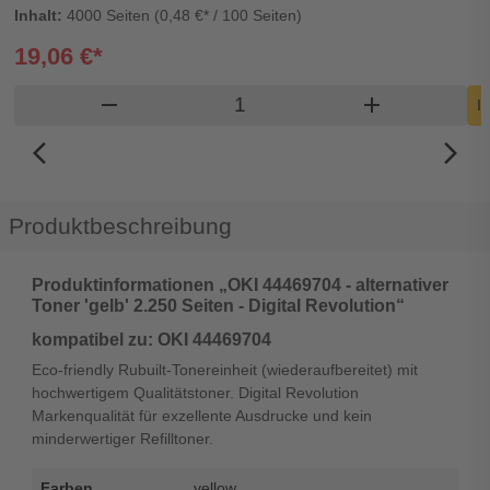
Inhalt:
4000 Seiten (0,48 €* / 100 Seiten)
19,06 €*
Produkt Warenkorb Menge
remove
add
I
arrow_back_ios_new
arrow_forward_ios
Produktbeschreibung
Produktinformationen „OKI 44469704 - alternativer
Toner 'gelb' 2.250 Seiten - Digital Revolution“
kompatibel zu: OKI 44469704
Eco-friendly Rubuilt-Tonereinheit (wiederaufbereitet) mit
hochwertigem Qualitätstoner. Digital Revolution
Markenqualität für exzellente Ausdrucke und kein
minderwertiger Refilltoner.
Farben
yellow