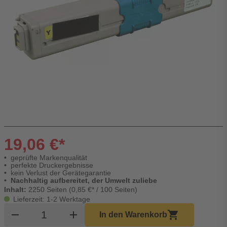
19,06 €*
geprüfte Markenqualität
perfekte Druckergebnisse
kein Verlust der Gerätegarantie
Nachhaltig aufbereitet, der Umwelt zuliebe
Inhalt:
2250 Seiten (0,85 €* / 100 Seiten)
Lieferzeit: 1-2 Werktage
Produkt Warenkorb Menge
remove
add
shopping_cart
In den Warenkorb