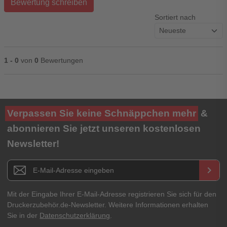
Bewertung schreiben
Sortiert nach
1 - 0
von
0
Bewertungen
Ihre Bewertung**
Verpassen Sie keine Schnäppchen mehr
&
★
★
★
★
★
abonnieren Sie jetzt unseren kostenlosen
Newsletter!
Titel**
E-Mail-Adresse
Newsletter E-Mail Adresse
keyboard_arrow_right
Ihre Erfahrungen**
Ihr Passwort
Mit der Eingabe Ihrer E-Mail-Adresse registrieren Sie sich für den
Druckerzubehör.de-Newsletter. Weitere Informationen erhalten
Sie in der
Datenschutzerklärung
.