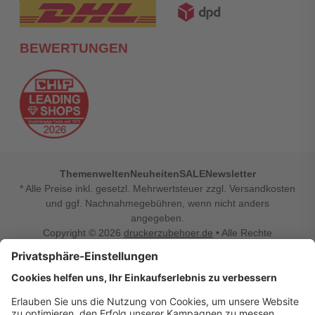
BEWERTUNGEN
Themenwelten
Neuheiten
SALE
Newsletter
* Alle Preise inkl. gesetzl. Mehrwertsteuer zzgl. Versandkosten
und ggf. Nachnahmegebühren, wenn nicht anders
angegeben.
Copyright © 2026
druckerzubehoer.de
• Alle Rechte
vorbehalten •
Impressum
•
Widerrufsbelehrung
Vertrag widerrufen
Druckerzubehoer.de – preiswerte Qualität für Ihr Office
Sie sind auf der Suche nach dem passenden Druckerzubehör
oder Zubehör für das Büro, den Computer oder Ihr