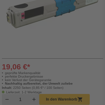
19,06 €*
geprüfte Markenqualität
perfekte Druckergebnisse
kein Verlust der Gerätegarantie
Nachhaltig aufbereitet, der Umwelt zuliebe
Inhalt:
2250 Seiten (0,85 €* / 100 Seiten)
Lieferzeit: 1-2 Werktage
Produkt Warenkorb Menge
remove
add
shopping_cart
In den Warenkorb