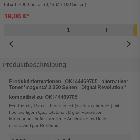
Inhalt:
4000 Seiten (0,48 €* / 100 Seiten)
19,06 €*
Produkt Warenkorb Menge
remove
add
I
arrow_back_ios_new
arrow_forward_ios
Produktbeschreibung
Produktinformationen „OKI 44469705 - alternativer
Toner 'magenta' 2.250 Seiten - Digital Revolution“
kompatibel zu: OKI 44469705
Eco-friendly Rubuilt-Tonereinheit (wiederaufbereitet) mit
hochwertigem Qualitätstoner. Digital Revolution
Markenqualität für exzellente Ausdrucke und kein
minderwertiger Refilltoner.
Farben
magenta