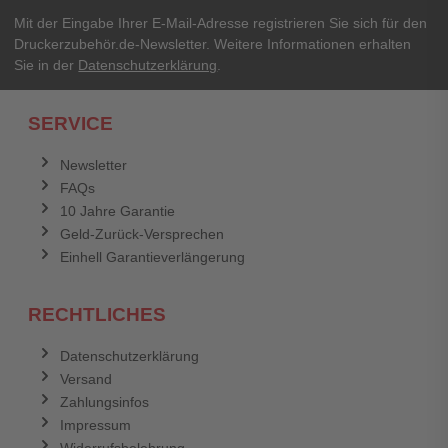
Ihre Erfahrungen**
Ihr Passwort
Mit der Eingabe Ihrer E-Mail-Adresse registrieren Sie sich für den
Druckerzubehör.de-Newsletter. Weitere Informationen erhalten
Sie in der
Datenschutzerklärung
.
Ich habe mein Passwort vergessen.
SERVICE
Anmelden
Abbrechen
Newsletter
FAQs
Abbrechen
Bewertung abschicken
10 Jahre Garantie
Geld-Zurück-Versprechen
Einhell Garantieverlängerung
RECHTLICHES
Datenschutzerklärung
Versand
Zahlungsinfos
Impressum