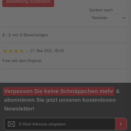
Bewertung schreiben
Sortiert nach
1 - 1
von
1
Bewertungen
★★★★★
★★★★★
17. Mai 2021, 08:43
Fast wie das Original
Ihre Bewertung**
Verpassen Sie keine Schnäppchen mehr
&
★
★
★
★
★
abonnieren Sie jetzt unseren kostenlosen
Newsletter!
Titel**
E-Mail-Adresse
Newsletter E-Mail Adresse
keyboard_arrow_right