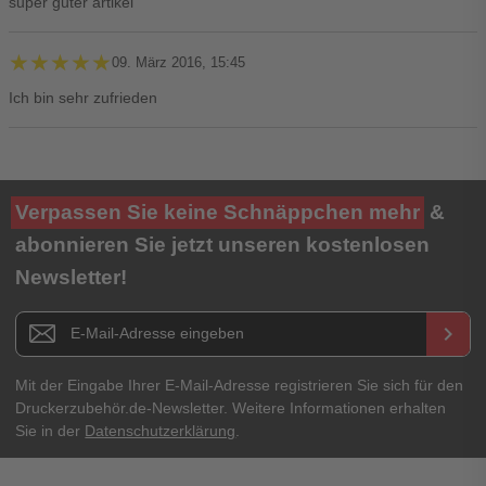
super guter artikel
★★★★★
★★★★★
09. März 2016, 15:45
Ich bin sehr zufrieden
Ihre Bewertung**
Verpassen Sie keine Schnäppchen mehr
&
★
★
★
★
★
abonnieren Sie jetzt unseren kostenlosen
Newsletter!
Titel**
E-Mail-Adresse
Newsletter E-Mail Adresse
keyboard_arrow_right
Ihre Erfahrungen**
Ihr Passwort
Mit der Eingabe Ihrer E-Mail-Adresse registrieren Sie sich für den
Druckerzubehör.de-Newsletter. Weitere Informationen erhalten
Sie in der
Datenschutzerklärung
.
Ich habe mein Passwort vergessen.