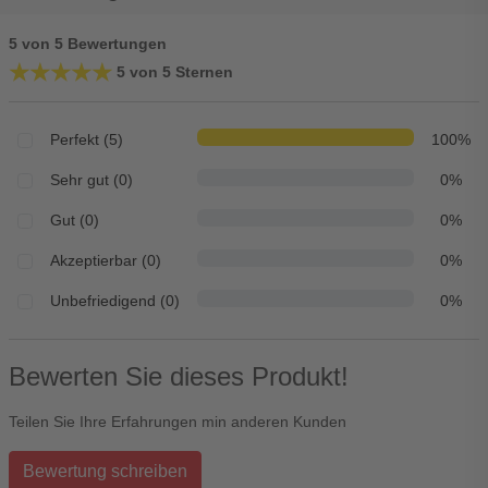
5 von 5 Bewertungen
★★★★★
★★★★★
5 von 5 Sternen
Perfekt (5)
100%
Sehr gut (0)
0%
Gut (0)
0%
Akzeptierbar (0)
0%
Unbefriedigend (0)
0%
Bewerten Sie dieses Produkt!
Teilen Sie Ihre Erfahrungen min anderen Kunden
Bewertung schreiben