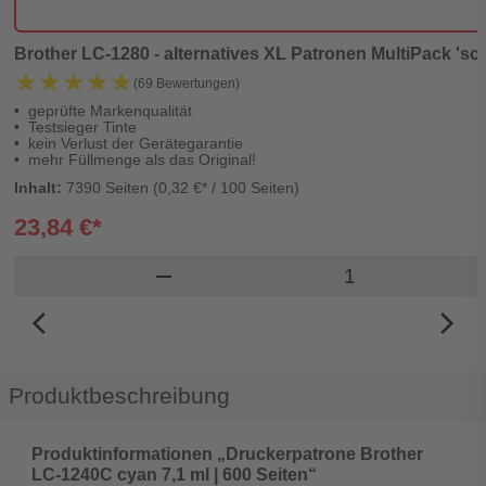
Brother LC-1280 - alternatives XL Patronen MultiPack 'sc
★★★★★
★★★★★
(69 Bewertungen)
geprüfte Markenqualität
Testsieger Tinte
kein Verlust der Gerätegarantie
mehr Füllmenge als das Original!
Inhalt:
7390 Seiten (0,32 €* / 100 Seiten)
23,84 €*
Produkt Warenko
remove
arrow_back_ios_new
arrow_forward_ios
Produktbeschreibung
Produktinformationen „Druckerpatrone Brother
LC-1240C cyan 7,1 ml | 600 Seiten“