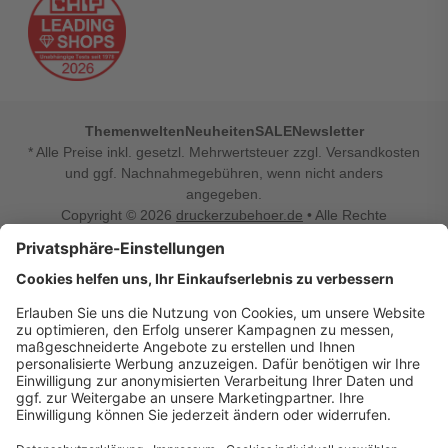
Themenwelten
Neuheiten
SALE
Newsletter
* Alle Preise inkl. gesetzl. Mehrwertsteuer zzgl. Versandkosten
und ggf. Nachnahmegebühren, wenn nicht anders
angegeben.
Copyright © 2026
druckerzubehoer.de
• Alle Rechte
vorbehalten •
Impressum
•
Widerrufsbelehrung
Vertrag widerrufen
Druckerzubehoer.de – preiswerte Qualität für Ihr Office
Sie sind auf der Suche nach dem passenden Druckerzubehör
oder Zubehör für das Büro, den Computer oder Ihr
Smartphone? Dann sind Sie bei Druckerzubehoer.de genau
richtig! Unser breites Sortiment bietet unter anderem Tinte
und Toner für alle gängigen Druckermodelle – großer sowie
kleiner Hersteller. Zugleich sind wir Ihr Online Fachhandel für
allerlei Elektro- und Bürozubehör. Sie möchten Ihr Büro