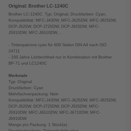
Original: Brother LC-1240C
Brother LC-1240C. Typ: Original, Druckfarben: Cyan,
Kompatibilität: MFC-J430W, MFC-J625DW, MFC-J825DW,
DCP-J525W, DCP-J725DW, DCP-J925DW, MFC-
J5910DW, MFC-J6510DW,...
- Tintenpatrone cyan für 600 Seiten DIN A4 nach ISO
24711
- 100 Jahre Lichtechtheit nur in Kombination mit Brother
BP-71 und LC1240C
Merkmale
Typ: Original
Druckfarben: Cyan
Mehrfachverpackung: Nein
Kompatibilität: MFC-J430W, MFC-J625DW, MFC-J825DW,
DCP-J525W, DCP-J725DW, DCP-J925DW, MFC-
J5910DW, MFC-J6510DW, MFC-J6710DW, MFC-
J6910DW
Menge pro Packung: 1 Stück(e)
Drucktechnologie: Tintenstrahldrucker