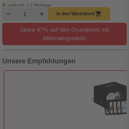
Lieferzeit: 1-2 Werktage
Produkt Warenkorb Menge
remove
add
shopping_cart
In den Warenkorb
Spare 67% auf den Grundpreis mit
Alternativprodukt
Unsere Empfehlungen