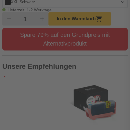
XXL Schwarz
Lieferzeit: 1-2 Werktage
Produkt Warenkorb Menge
remove
add
shopping_cart
In den Warenkorb
Spare 79% auf den Grundpreis mit
Alternativprodukt
Unsere Empfehlungen