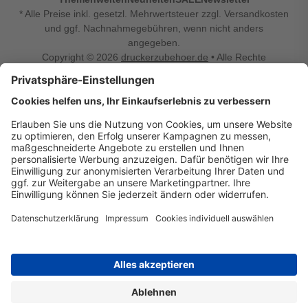
* Alle Preise inkl. gesetzl. Mehrwertsteuer zzgl. Versandkosten
und ggf. Nachnahmegebühren, wenn nicht anders
angegeben.
Copyright © 2026
druckerzubehoer.de
• Alle Rechte
vorbehalten •
Impressum
•
Widerrufsbelehrung
Vertrag widerrufen
Druckerzubehoer.de – preiswerte Qualität für Ihr Office
Sie sind auf der Suche nach dem passenden Druckerzubehör
oder Zubehör für das Büro, den Computer oder Ihr
Smartphone? Dann sind Sie bei Druckerzubehoer.de genau
richtig! Unser breites Sortiment bietet unter anderem Tinte
und Toner für alle gängigen Druckermodelle – großer sowie
kleiner Hersteller. Zugleich sind wir Ihr Online Fachhandel für
allerlei Elektro- und Bürozubehör. Sie möchten Ihr Büro
einrichten, die Werkstatt ausstatten oder den Alltag mit
kleinen Highlights aufpeppen? Neben Bürobedarf und allem,
was Ihren Arbeitsplatz noch komfortabler macht, finden Sie
bei uns auch Bastelspaß, Schulbedarf, Beleuchtung,
Autozubehör, Freizeit- und Küchengadgets sowie vieles mehr
für die ganze Familie. Entdecken Sie günstige Angebote und