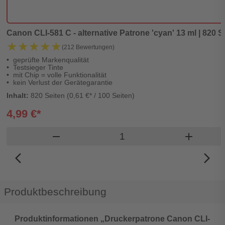
Canon CLI-581 C - alternative Patrone 'cyan' 13 ml | 820 Se
★★★★★
★★★★★
(212 Bewertungen)
geprüfte Markenqualität
Testsieger Tinte
mit Chip = volle Funktionalität
kein Verlust der Gerätegarantie
Inhalt:
820 Seiten (0,61 €* / 100 Seiten)
4,99 €*
Produkt Warenkorb Meng
remove
add
arrow_back_ios_new
arrow_forward_ios
Produktbeschreibung
Produktinformationen „Druckerpatrone Canon CLI-