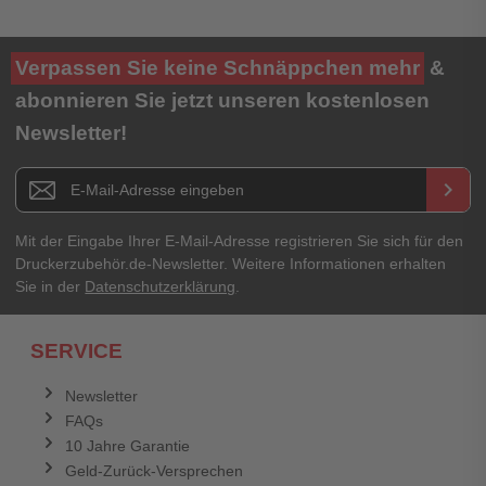
Ihre Bewertung**
Verpassen Sie keine Schnäppchen mehr
&
★
★
★
★
★
abonnieren Sie jetzt unseren kostenlosen
Newsletter!
Titel**
E-Mail-Adresse
Newsletter E-Mail Adresse
keyboard_arrow_right
Ihre Erfahrungen**
Ihr Passwort
Mit der Eingabe Ihrer E-Mail-Adresse registrieren Sie sich für den
Druckerzubehör.de-Newsletter. Weitere Informationen erhalten
Sie in der
Datenschutzerklärung
.
Ich habe mein Passwort vergessen.
SERVICE
Anmelden
Abbrechen
Newsletter
FAQs
Abbrechen
Bewertung abschicken
10 Jahre Garantie
Geld-Zurück-Versprechen