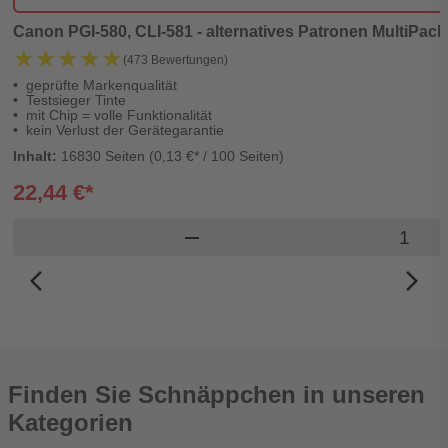
Canon PGI-580, CLI-581 - alternatives Patronen MultiPack
★★★★★
★★★★★
(473 Bewertungen)
geprüfte Markenqualität
Testsieger Tinte
mit Chip = volle Funktionalität
kein Verlust der Gerätegarantie
Inhalt:
16830 Seiten (0,13 €* / 100 Seiten)
22,44 €*
Produkt
remove
arrow_back_ios_new
arrow_forward_ios
Finden Sie Schnäppchen in unseren
Kategorien