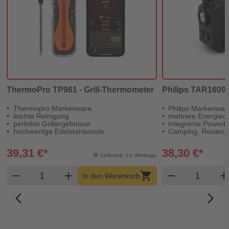
ThermoPro TP961 - Grill-Thermometer
Philips TAR1609/0
Thermopro Markenware
Philips Markenwar
leichte Reinigung
mehrere Energiequ
perfekte Grillergebnisse
integrierte Power
hochwertige Edelstahlsonde
Camping, Reisen, 
39,31 €*
38,30 €*
Lieferzeit: 1-2 Werktage
Produkt Warenkorb Menge
Produkt W
remove
add
shopping_cart
remove
ad
In den Warenkorb
arrow_back_ios_new
arrow_forward_ios