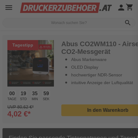
menu
person
shopping_cart
search
Abus CO2WM110 - Airs
Tagestipp
CO2-Messgerät
Abus Markenware
OLED Display
hochwertiger NDR-Sensor
intuitive Anzeige der Luftqualität
00
19
35
58
TAGE
STD
MIN
SEK
UVP 80,62 €*
In den Warenkorb
4,02 €*
Finden Sie passende Tintenpatronen und Toner f