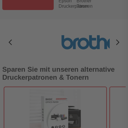
Epson
Brother
Druckerpatronen
Toner
arrow_back_ios_new
arrow_forward_ios
Sparen Sie mit unseren alternative
Druckerpatronen & Tonern