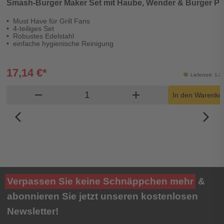
Smash-Burger Maker Set mit Haube, Wender & Burger P
Must Have für Grill Fans
4-teiliges Set
Robustes Edelstahl
einfache hygienische Reinigung
17,14 €*
Lieferzeit: 1-
Produkt Warenkorb Menge
remove
add
In den Warenko
arrow_back_ios_new
arrow_forward_ios
Verpassen Sie keine Schnäppchen mehr
&
abonnieren Sie jetzt unseren kostenlosen
Newsletter!