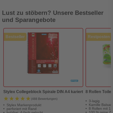
Lust zu stöbern? Unsere Bestseller
und Sparangebote
Bestseller
Restposten
Stylex Collegeblock Spirale DIN A4 kariert
8 Rollen Toilet
★★★★★
★★★★★
(488 Bewertungen)
3-lagig
Kamille Balsa
Stylex Markenprodukt
8 Rollen mit 15
perforiert mit Rand
100 % reine Ze
holzfrei, 4-fach gelocht