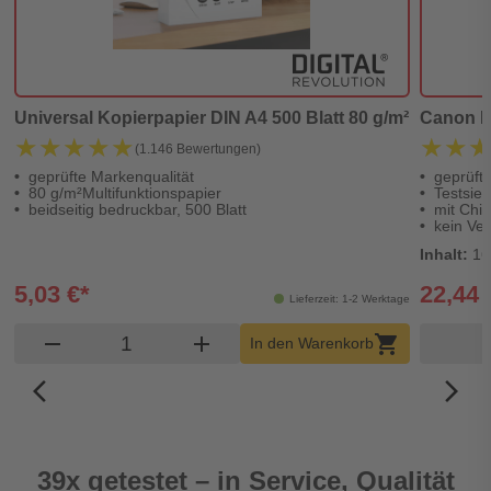
Universal Kopierpapier DIN A4 500 Blatt 80 g/m²
Canon PG
★★★★★
★★★★★
★★
★★
(1.146 Bewertungen)
geprüfte Markenqualität
geprüft
80 g/m²Multifunktionspapier
Testsieg
beidseitig bedruckbar, 500 Blatt
mit Chip
kein Ver
Inhalt:
16
5,03 €*
22,44 
Lieferzeit: 1-2 Werktage
Produkt Warenkorb Menge
remove
add
shopping_cart
In den Warenkorb
arrow_back_ios_new
arrow_forward_ios
39x getestet – in Service, Qualität