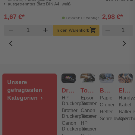
ausgetrenntes Blatt DIN A4, weiß
1,67 €*
2,98 €*
Lieferzeit: 1-2 Werktage
Produkt Warenkorb Menge
Produk
remove
add
shopping_cart
remove
In den Warenkorb
arrow_back_ios_new
arrow_forward_ios
Unsere
gefragtesten
Druckerpatronen
Toner
Bürobedarf
Elektronik
Kategorien
HP
Epson
Papier
Handyz
Druckerpatronen
Toner
Ordner
Kabel
Brother
Canon
Hefter
Batteri
Druckerpatronen
Toner
Schreibwaren
Speich
Canon
HP
Druckerpatronen
Toner